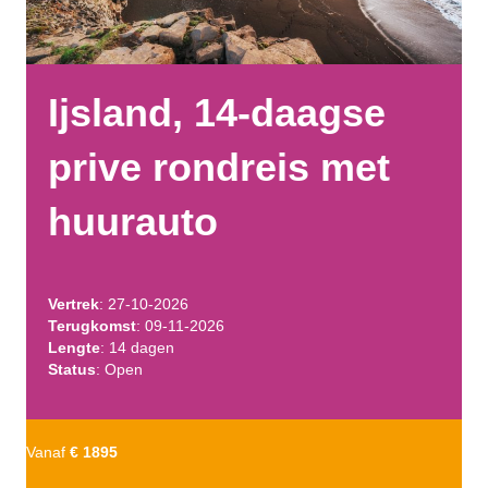
Ijsland, 14-daagse
prive rondreis met
huurauto
Vertrek
: 27-10-2026
Terugkomst
: 09-11-2026
Lengte
: 14 dagen
Status
: Open
Vanaf
€ 1895