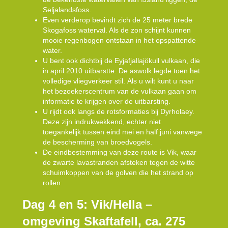
Seljalandsfoss.
Even verderop bevindt zich de 25 meter brede
Skogafoss waterval. Als de zon schijnt kunnen
mooie regenbogen ontstaan in het opspattende
water.
U bent ook dichtbij de Eyjafjallajökull vulkaan, die
in april 2010 uitbarstte. De aswolk legde toen het
volledige vliegverkeer stil. Als u wilt kunt u naar
het bezoekerscentrum van de vulkaan gaan om
informatie te krijgen over de uitbarsting.
U rijdt ook langs de rotsformaties bij Dyrholaey.
Deze zijn indrukwekkend, echter niet
toegankelijk tussen eind mei en half juni vanwege
de bescherming van broedvogels.
De eindbestemming van deze route is Vik, waar
de zwarte lavastranden afsteken tegen de witte
schuimkoppen van de golven die het strand op
rollen.
Dag 4 en 5: Vik/Hella –
omgeving Skaftafell, ca. 275