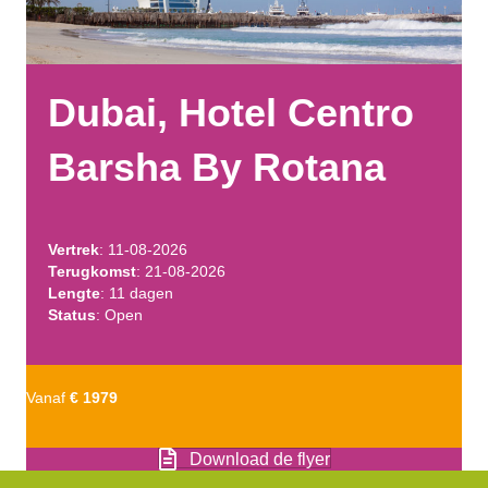
Dubai, Hotel Centro
Barsha By Rotana
Vertrek
: 11-08-2026
Terugkomst
: 21-08-2026
Lengte
: 11 dagen
Status
: Open
Vanaf
€ 1979
Download de flyer