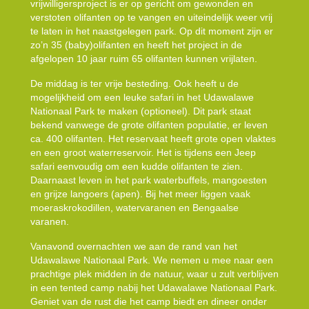
vrijwilligersproject is er op gericht om gewonden en
verstoten olifanten op te vangen en uiteindelijk weer vrij
te laten in het naastgelegen park. Op dit moment zijn er
zo’n 35 (baby)olifanten en heeft het project in de
afgelopen 10 jaar ruim 65 olifanten kunnen vrijlaten.
De middag is ter vrije besteding. Ook heeft u de
mogelijkheid om een leuke safari in het Udawalawe
Nationaal Park te maken (optioneel). Dit park staat
bekend vanwege de grote olifanten populatie, er leven
ca. 400 olifanten. Het reservaat heeft grote open vlaktes
en een groot waterreservoir. Het is tijdens een Jeep
safari eenvoudig om een kudde olifanten te zien.
Daarnaast leven in het park waterbuffels, mangoesten
en grijze langoers (apen). Bij het meer liggen vaak
moeraskrokodillen, watervaranen en Bengaalse
varanen.
Vanavond overnachten we aan de rand van het
Udawalawe Nationaal Park. We nemen u mee naar een
prachtige plek midden in de natuur, waar u zult verblijven
in een tented camp nabij het Udawalawe Nationaal Park.
Geniet van de rust die het camp biedt en dineer onder