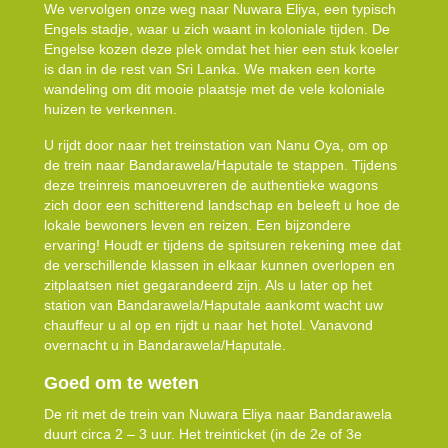
We vervolgen onze weg naar Nuwara Eliya, een typisch
Engels stadje, waar u zich waant in koloniale tijden. De
Engelse kozen deze plek omdat het hier een stuk koeler
is dan in de rest van Sri Lanka. We maken een korte
wandeling om dit mooie plaatsje met de vele koloniale
huizen te verkennen.
U rijdt door naar het treinstation van Nanu Oya, om op
de trein naar Bandarawela/Haputale te stappen. Tijdens
deze treinreis manoeuvreren de authentieke wagons
zich door een schitterend landschap en beleeft u hoe de
lokale bewoners leven en reizen. Een bijzondere
ervaring! Houdt er tijdens de spitsuren rekening mee dat
de verschillende klassen in elkaar kunnen overlopen en
zitplaatsen niet gegarandeerd zijn. Als u later op het
station van Bandarawela/Haputale aankomt wacht uw
chauffeur u al op en rijdt u naar het hotel. Vanavond
overnacht u in Bandarawela/Haputale.
Goed om te weten
De rit met de trein van Nuwara Eliya naar Bandarawela
duurt circa 2 – 3 uur. Het treinticket (in de 2e of 3e