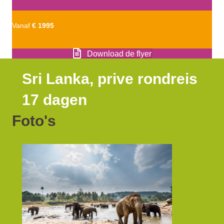
Vanaf
€ 1995
Download de flyer
Sri Lanka, prive rondreis
17 dagen
Foto's