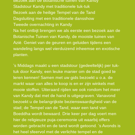
Bezoek aan de Botanische tuinen van Kandy
Stadstour Kandy met traditionele tuk-tuk
Bezoek aan de heilige Tempel van de Tand
Dagsluiting met een traditionele dansshow
Tweede overnachting in Kandy
Na het ontbijt brengen we als eerste een bezoek aan de
Botanische Tuinen van Kandy, de mooiste tuinen van
Azië. Geniet van de geuren en geluiden tijdens een
wandeling langs wel vierduizend inheemse en exotische
planten.
’s Middags maakt u een stadstour (gedeeltelijk) per tuk-
tuk door Kandy, een leuke manier om de stad goed te
leren kennen! Samen met uw gids bezoekt u o.a. de
markt waar van alles te koop is en er zijn winkels met
mooie stoffen. Uiteraard rijden we ook rondom het meer
van Kandy dat met de hand is uitgegraven. Vanavond
bezoekt u de belangrijkste bezienswaardigheid van de
stad; de Tempel van de Tand, waar een tand van
Boeddha wordt bewaard. Drie keer per dag voert men
hier de religieuze puja-ceremonie uit waarbij offers
worden gebracht en de tand wordt getoond. ’s Avonds is
het heel sfeervol met de verlichte tempel en de