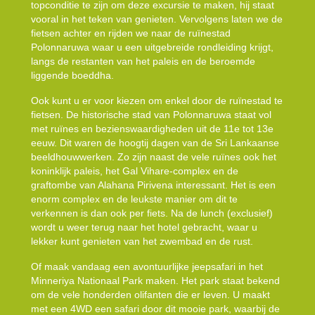
topconditie te zijn om deze excursie te maken, hij staat
vooral in het teken van genieten. Vervolgens laten we de
fietsen achter en rijden we naar de ruïnestad
Polonnaruwa waar u een uitgebreide rondleiding krijgt,
langs de restanten van het paleis en de beroemde
liggende boeddha.
Ook kunt u er voor kiezen om enkel door de ruïnestad te
fietsen. De historische stad van Polonnaruwa staat vol
met ruïnes en bezienswaardigheden uit de 11e tot 13e
eeuw. Dit waren de hoogtij dagen van de Sri Lankaanse
beeldhouwwerken. Zo zijn naast de vele ruïnes ook het
koninklijk paleis, het Gal Vihare-complex en de
graftombe van Alahana Pirivena interessant. Het is een
enorm complex en de leukste manier om dit te
verkennen is dan ook per fiets. Na de lunch (exclusief)
wordt u weer terug naar het hotel gebracht, waar u
lekker kunt genieten van het zwembad en de rust.
Of maak vandaag een avontuurlijke jeepsafari in het
Minneriya Nationaal Park maken. Het park staat bekend
om de vele honderden olifanten die er leven. U maakt
met een 4WD een safari door dit mooie park, waarbij de