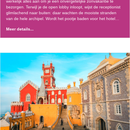
werkelijk alles aan om je een onvergetelijke zonvakantie te
bezorgen. Terwijl je de open lobby inloopt, wijst de receptionist
glimlachend naar buiten: daar wachten de mooiste stranden
van de hele archipel. Wordt het pootje baden voor het hotel…
Meer details...