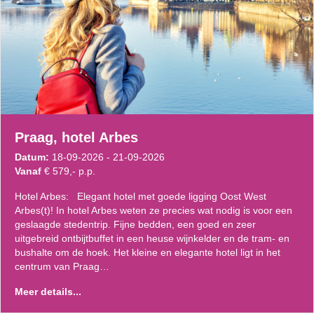
Praag, hotel Arbes
Datum:
18-09-2026 - 21-09-2026
Vanaf
€ 579,- p.p.
Hotel Arbes: Elegant hotel met goede ligging Oost West
Arbes(t)! In hotel Arbes weten ze precies wat nodig is voor een
geslaagde stedentrip. Fijne bedden, een goed en zeer
uitgebreid ontbijtbuffet in een heuse wijnkelder en de tram- en
bushalte om de hoek. Het kleine en elegante hotel ligt in het
centrum van Praag…
Meer details...