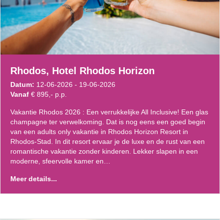
Rhodos, Hotel Rhodos Horizon
Datum:
12-06-2026 - 19-06-2026
Vanaf
€ 895,- p.p.
Vakantie Rhodos 2026 : Een verrukkelijke All Inclusive! Een glas
champagne ter verwelkoming. Dat is nog eens een goed begin
van een adults only vakantie in Rhodos Horizon Resort in
Rhodos-Stad. In dit resort ervaar je de luxe en de rust van een
romantische vakantie zonder kinderen. Lekker slapen in een
moderne, sfeervolle kamer en…
Meer details...