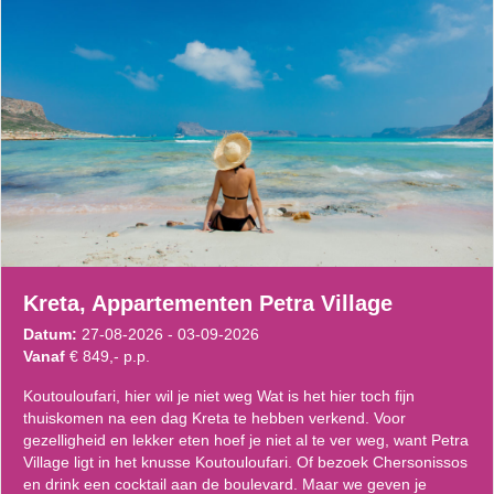
Kreta, Appartementen Petra Village
Datum:
27-08-2026 - 03-09-2026
Vanaf
€ 849,- p.p.
Koutouloufari, hier wil je niet weg Wat is het hier toch fijn
thuiskomen na een dag Kreta te hebben verkend. Voor
gezelligheid en lekker eten hoef je niet al te ver weg, want Petra
Village ligt in het knusse Koutouloufari. Of bezoek Chersonissos
en drink een cocktail aan de boulevard. Maar we geven je