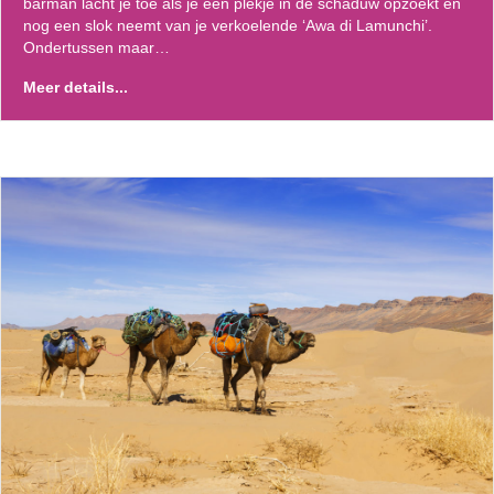
barman lacht je toe als je een plekje in de schaduw opzoekt en
nog een slok neemt van je verkoelende ‘Awa di Lamunchi’.
Ondertussen maar…
Meer details...