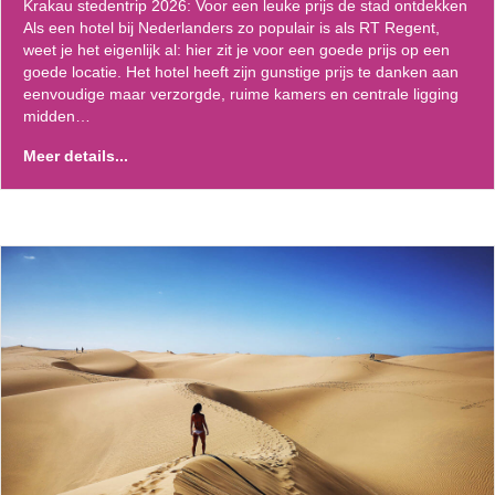
Krakau stedentrip 2026: Voor een leuke prijs de stad ontdekken
Als een hotel bij Nederlanders zo populair is als RT Regent,
weet je het eigenlijk al: hier zit je voor een goede prijs op een
goede locatie. Het hotel heeft zijn gunstige prijs te danken aan
eenvoudige maar verzorgde, ruime kamers en centrale ligging
midden…
Meer details...