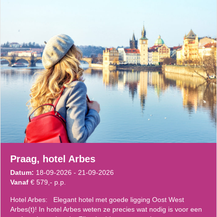
Praag, hotel Arbes
Datum:
18-09-2026 - 21-09-2026
Vanaf
€ 579,- p.p.
Hotel Arbes: Elegant hotel met goede ligging Oost West
Arbes(t)! In hotel Arbes weten ze precies wat nodig is voor een