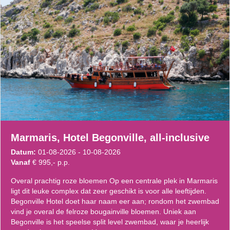
Marmaris, Hotel Begonville, all-inclusive
Datum:
01-08-2026 - 10-08-2026
Vanaf
€ 995,- p.p.
Overal prachtig roze bloemen Op een centrale plek in Marmaris
ligt dit leuke complex dat zeer geschikt is voor alle leeftijden.
Begonville Hotel doet haar naam eer aan; rondom het zwembad
vind je overal de felroze bougainville bloemen. Uniek aan
Begonville is het speelse split level zwembad, waar je heerlijk