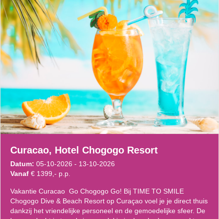
Curacao, Hotel Chogogo Resort
Datum:
05-10-2026 - 13-10-2026
Vanaf
€ 1399,- p.p.
Vakantie Curacao Go Chogogo Go! Bij TIME TO SMILE
Chogogo Dive & Beach Resort op Curaçao voel je je direct thuis
dankzij het vriendelijke personeel en de gemoedelijke sfeer. De