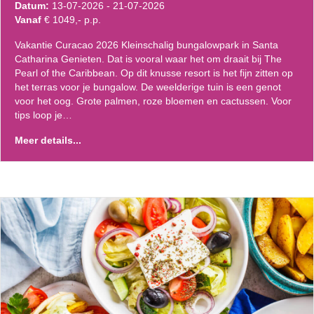
Datum:
13-07-2026 - 21-07-2026
Vanaf
€ 1049,- p.p.
Vakantie Curacao 2026 Kleinschalig bungalowpark in Santa
Catharina Genieten. Dat is vooral waar het om draait bij The
Pearl of the Caribbean. Op dit knusse resort is het fijn zitten op
het terras voor je bungalow. De weelderige tuin is een genot
voor het oog. Grote palmen, roze bloemen en cactussen. Voor
tips loop je…
Meer details...