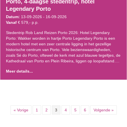
Porto, 4-daagse stedentrip, hotel
Legendary Porto
Datum:
13-09-2026 - 16-09-2026
Vanaf
€ 579,- p.p.
Stedentrip Rob Land Reizen Porto 2026: Hotel Legendary
Porto: Wakker worden in hartje Porto Legendary Porto is een
modern hotel met een zeer centrale ligging in het gezellige
historische centrum van Porto. Vele bezienswaardigheden,
zoals Sé do Porto, oftewel de kerk met azul blauwe tegeltjes, de
Kathedraal van Porto en Plein Ribeira, liggen op loopafstand….
Meer details...
« Vorige
1
2
3
4
5
6
Volgende »