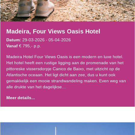
Madeira, Four Views Oasis Hotel
Datum:
29-03-2026 - 05-04-2026
Vanaf
€ 795,- p.p.
Madeira Hotel Four Views Oasis is een modern en luxe hotel.
Het hotel heeft een rustige ligging aan de promenade van het
pittoreske vissersdorpje Canico de Baixo, met uitzicht op de
Atlantische oceaan. Het ligt dicht aan zee, dus u kunt ook
gemakkelijk een mooie strandwandeling maken. Even weg van
alle drukte van het dagelijkse…
Meer details...