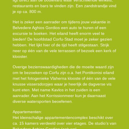
restaurants en bars te vinden zijn. Een zandstrandje vind
je op ca. 800 m.
Het is zeker een aanrader om tijdens jouw vakantie in
Belvedere Aghios Gordios een auto te huren of een
excursie te boeken. Het eiland heeft enorm veel te
bieden! De hoofdstad Corfu-Stad moet je zeker gezien
hebben. Het lijkt hier of de tijd heeft stilgestaan. Strijk
neer op één van de vele terrassen of bezoek een kerk of
klooster.
Overige bezienswaardigheden die de moeite waard zijn
om te bezoeken op Corfu zijn o.a. het Pontikonisi eiland
met het fotogenieke Vlaherna klooste of één van de vele
knusse vissersdorpjes waar je heerlijk de dagverse vis
kunt eten. Met name Kavlos in het zuiden is een
aanrader. Aan het Korrissionmeer kun je daarnaast
diverse watersporten beoefenen.
Appartementen:
Het kleinschalige appartementencomplex beschikt over
ca. 15 kamers verdeeld over vier etages. De studio’s van
Belvedere Aghios Gordios (ook wel