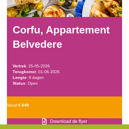
Corfu, Appartement
Belvedere
Vertrek
: 25-05-2026
Terugkomst
: 01-06-2026
Lengte
: 8 dagen
Status
: Open
Vanaf
€ 649
Download de flyer