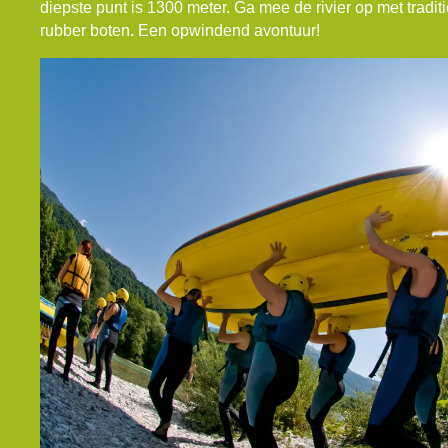
diepste punt is 1300 meter. Ga mee de rivier op met traditi
rubber boten. Een opwindend avontuur!