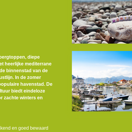
bergtoppen, diepe
t heerlijke mediterrane
de binnenstad van de
tlijn. In de zomer
 populaire havenstad. De
tuur biedt eindeloze
r zachte winters en
ekkend en goed bewaard