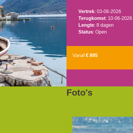
Vertrek
: 03-06-2026
Terugkomst
: 10-06-2026
Lengte
: 8 dagen
Status
: Open
Vanaf
€ 895
Foto's