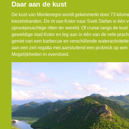
Daar aan de kust
De kust van Montenegro wordt gekenmerkt door 73 kilomet
kiezelstranden. De rit van Kotor naar Sveti Stefan is één
sprookjesachtige ritten ter wereld. Of cruise langs de ku
geweldige stad Kotor en leg aan in één van de vele prach
geniet van een barbecue en verschillende wateractivitei
aan een zeil regatta met aansluitend een picknick op een
Mogelijkheden in overvloed.