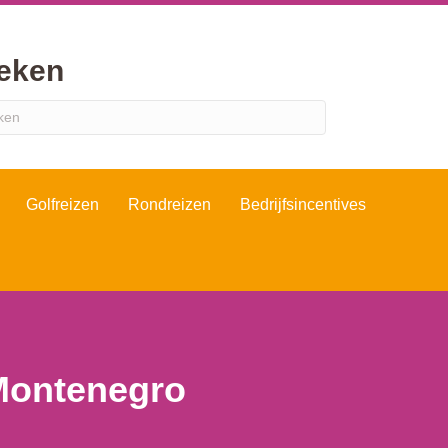
eken
Golfreizen
Rondreizen
Bedrijfsincentives
 Montenegro