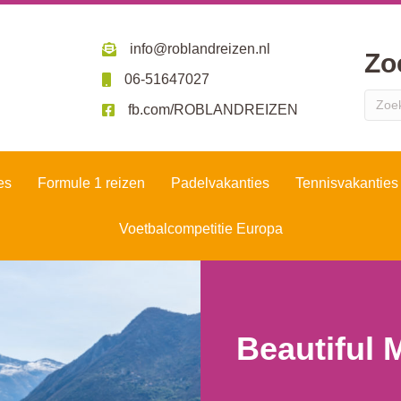
info@roblandreizen.nl
Zo
06-51647027
fb.com/ROBLANDREIZEN
es
Formule 1 reizen
Padelvakanties
Tennisvakanties
Voetbalcompetitie Europa
Beautiful