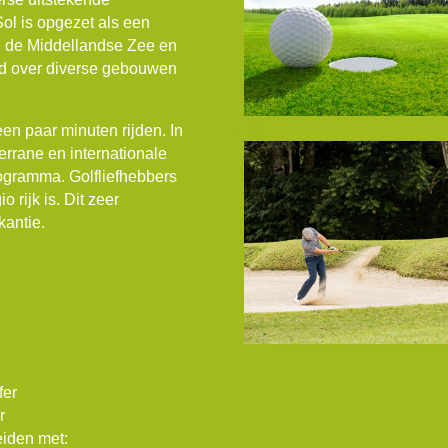
Sol is opgezet als een
an de Middellandse Zee en
eid over diverse gebouwen
en paar minuten rijden. In
rrane en internationale
rogramma. Golfliefhebbers
rijk is. Dit zeer
kantie.
fer
r
eiden met: