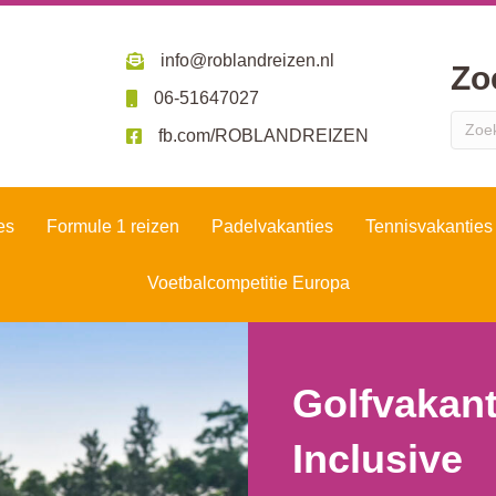
info@roblandreizen.nl
Zo
06-51647027
fb.com/ROBLANDREIZEN
es
Formule 1 reizen
Padelvakanties
Tennisvakanties
Voetbalcompetitie Europa
Golfvakant
Inclusive