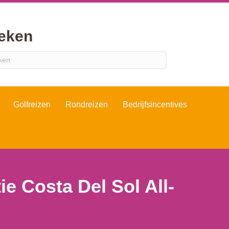
eken
Golfreizen
Rondreizen
Bedrijfsincentives
ie Costa Del Sol All-