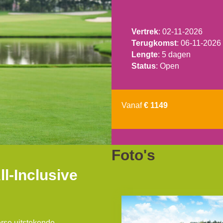
Vertrek
: 02-11-2026
Terugkomst
: 06-11-2026
Lengte
: 5 dagen
Status
: Open
Vanaf
€ 1149
Foto's
ll-Inclusive
erse uitstekende