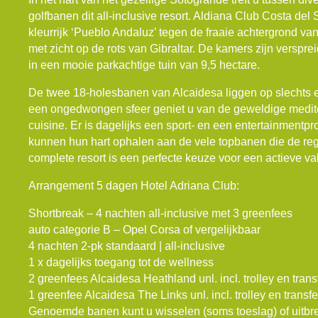
golfbanen dit all-inclusive resort. Aldiana Club Costa del 
kleurrijk ‘Pueblo Andaluz’ tegen de fraaie achtergrond v
met zicht op de rots van Gibraltar. De kamers zijn verspr
in een mooie parkachtige tuin van 9,5 hectare.
De twee 18-holesbanen van Alcaidesa liggen op slechts e
een ongedwongen sfeer geniet u van de geweldige medite
cuisine. Er is dagelijks een sport- en een entertainmentp
kunnen hun hart ophalen aan de vele topbanen die de regio 
complete resort is een perfecte keuze voor een actieve va
Arrangement 5 dagen Hotel Adriana Club:
Shortbreak – 4 nachten all-inclusive met 3 greenfees
auto categorie B – Opel Corsa of vergelijkbaar
4 nachten 2-pk standaard | all-inclusive
1 x dagelijks toegang tot de wellness
2 greenfees Alcaidesa Heathland unl. incl. trolley en trans
1 greenfee Alcaidesa The Links unl. incl. trolley en transfe
Genoemde banen kunt u wisselen (soms toeslag) of uitbr