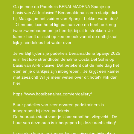
Ga je mee op Padelreis BENALMADENA Spanje op
basis van All-Inclusive? Benamaldena is een stadje dicht
bij Malaga, in het zuiden van Spanje. Lekker warm dus!
Dit mooie, luxe hotel ligt pal aan zee en heeft ook nog
twee zwembaden om je heerlijk bij uit te strekken. Je
kamer heeft uitzicht op zee en ook vanuit de ontbijtzaal
kijk je eindeloos het water over.
Je verblijf tijdens je padelreis Benamaldena Spanje 2025
is in het luxe strandhotel Benalma Costa Del Sol is op
basis van All-Inclusive. Dat betekent dat de hele dag het
eten en je drankjes zijn inbegrepen. Je krijgt een kamer
met zeezicht! Wil je meer weten over dit hotel? Klik dan
hier:
https://www.hotelbenalma.com/en/gallery/
5 uur padelles van zeer ervaren padeltrainers is
inbegrepen bij deze padelreis.
De huurauto staat voor je klaar vanaf het vliegveld. De
huur van deze auto is inbegrepen bij deze aanbieding!
In overleg kun je ook meer les en vrijspelen bijboeken.