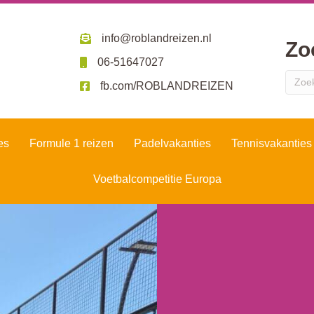
info@roblandreizen.nl
Zo
06-51647027
fb.com/ROBLANDREIZEN
es
Formule 1 reizen
Padelvakanties
Tennisvakanties
Voetbalcompetitie Europa