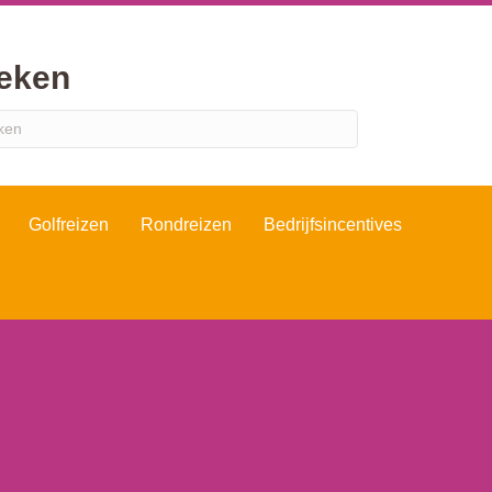
eken
Golfreizen
Rondreizen
Bedrijfsincentives