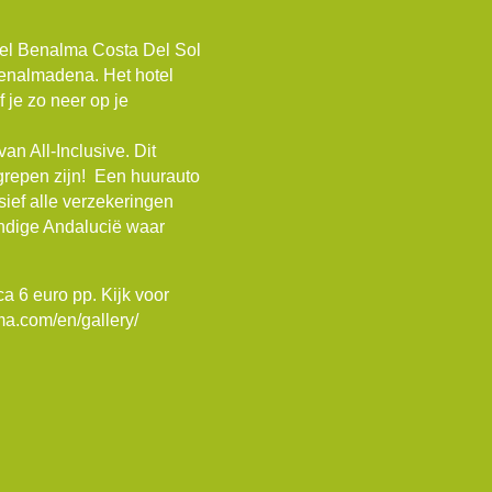
hotel Benalma Costa Del Sol
enalmadena. Het hotel
f je zo neer op je
an All-Inclusive. Dit
begrepen zijn! Een huurauto
sief alle verzekeringen
endige Andalucië waar
a 6 euro pp. Kijk voor
ma.com/en/gallery/