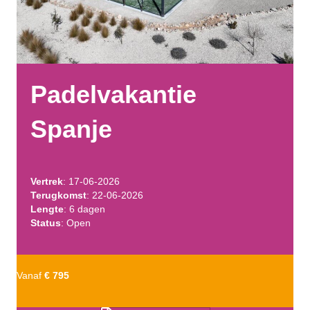
Padelvakantie
Spanje
Vertrek
: 17-06-2026
Terugkomst
: 22-06-2026
Lengte
: 6 dagen
Status
: Open
Vanaf
€ 795