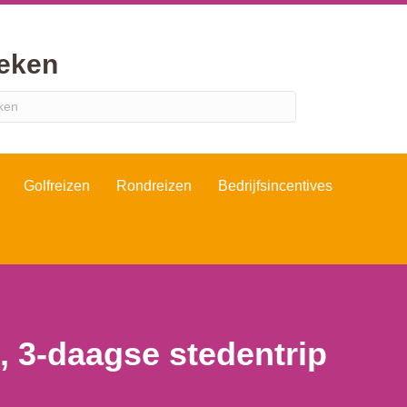
eken
Golfreizen
Rondreizen
Bedrijfsincentives
 3-daagse stedentrip