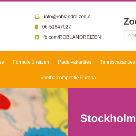
info@roblandreizen.nl
Zo
06-51647027
fb.com/ROBLANDREIZEN
es
Formule 1 reizen
Padelvakanties
Tennisvakanties
Voetbalcompetitie Europa
Stockholm,