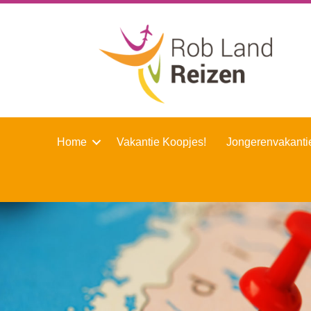
Home
Vakantie Koopjes!
Jongerenvakanti