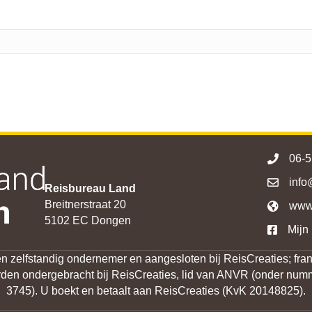
06-
info
Reisbureau Land
Breitnerstraat 20
www.
https://r
5102 EC Dongen
Mijn
 zelfstandig ondernemer en aangesloten bij ReisCreaties; fran
orden ondergebracht bij ReisCreaties, lid van ANVR (onder n
3745). U boekt en betaalt aan ReisCreaties (KvK 20148825).