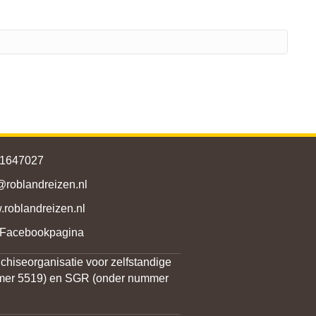
51647027
@roblandreizen.nl
roblandreizen.nl
oblandreizen.nl/
 Facebookpagina
chiseorganisatie voor zelfstandige
ummer 5519) en SGR (onder nummer