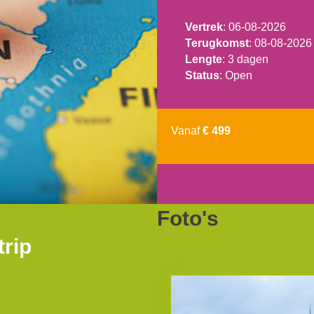
Vertrek
: 06-08-2026
Terugkomst
: 08-08-2026
Lengte
: 3 dagen
Status
: Open
Vanaf
€ 499
Foto's
rip