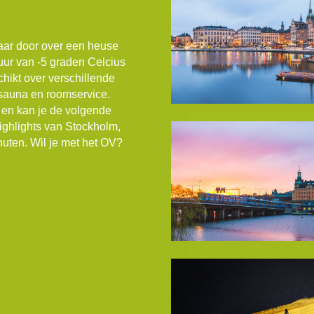
 jaar door over een heuse
tuur van -5 graden Celcius
chikt over verschillende
, sauna en roomservice.
 en kan je de volgende
highlights van Stockholm,
nuten. Wil je met het OV?